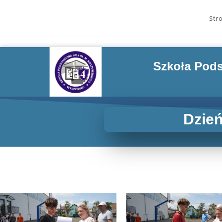
Str
Szkoła Pods
Dzień